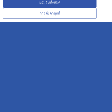
ยอมรับทั้งหมด
การตั้งค่าคุกกี้
CONTACT
OUR EXPERT
บริษัท ระยองวิศวกรรมและซ่อมบำรุง จำกัด
AMTEC Building, SCG Chemicals. Map Ta Phut, Mueang Rayong District,
Rayong 21150
CONTACT INFO
Email :
repconex@scg.com
Get Direction
SOCIAL MEDIA