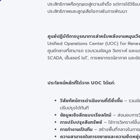
ประสิทธิภาพคือกุญแจสู่ความสำเร็จ แต่การใช้วิธีแ
ประสิทธิภาพและสูญเสียโอกาสในการพัฒนา
ศูนย์ปฏิบัติการบูรณาการสำหรับพลังงานหมุนเวี
Unified Operations Center (UOC) for Renewa
ศูนย์กลางที่สามารถ รวบรวมข้อมูล วิเคราะห์ แล
SCADA, เซ็นเซอร์ IoT, การพยากรณ์อากาศ และข้
ประโยชน์หลักที่ได้จาก UOC ได้แก่:
วิสัยทัศน์การดำเนินงานที่ดียิ่งขึ้น
– รวมข้
ปรับปรุงได้ทันที
ข้อมูลเชิงลึกแบบเรียลไทม์
– ส่งมอบการวิเ
การปรับปรุงสินทรัพย์
– ใช้การวิเคราะห์ขั
การทำงานเป็นทีม
– สร้างพื้นที่กลางในการ
ความสามารถในการขยายและความยืดหยุ่