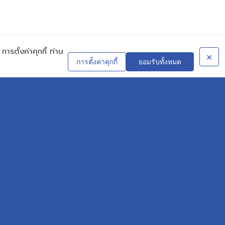
ารตั้งค่าคุกกี้ ท่าน
×
CONTACT
การตั้งค่าคุกกี้
ยอมรับทั้งหมด
OUR EXPERT
S AND SOLUTIONS
REPCO NEX BLOG
Knowledge
IN
NEWS
ZE
CONTACT US
T