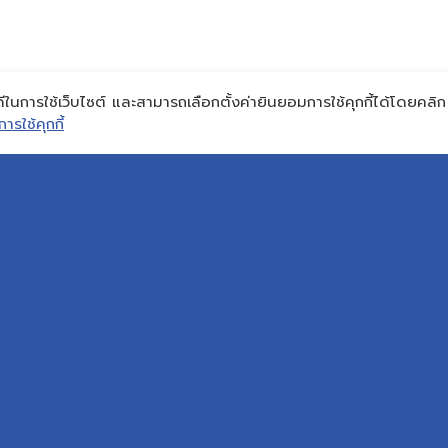
ดีในการใช้เว็บไซต์ และสามารถเลือกตั้งค่ายินยอมการใช้คุกกี้ได้โดยคลิก ก
รใช้คุกกี้
TACT INFO
ABOUT REPCO NEX
SERVICE
 :
Who We Are
WE BUILD
onex@scg.com
Area of Business
WE MAINTA
Direction
Sustainability
WE MAXIMI
Cookies Policy
Privacy Notice
IAL MEDIA
Data Subject Rights Request
PRODUC