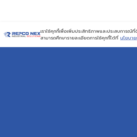
เราใช้คุกกี้เพื่อเพิ่มประสิทธิภาพและประสบการณ์ที่
สามารถศึกษารายละเอียดการใช้คุกกี้ได้ที่
นโยบายกา
CON
Email
repc
บริษัท ระยองวิศวกรรมและซ่อม
Get 
บำรุง จำกัด
AMTEC Building, SCG
Chemicals. Map Ta Phut,
SOC
Mueang Rayong District, Rayong