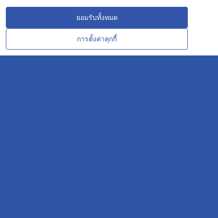
ยอมรับทั้งหมด
การตั้งค่าคุกกี้
CONTACT
OUR EXPERT
REPCO NEX has more than 30 years experiences
as a solution practitioners in the
petrochemicals industry.
30
YEARS EXPERIENCES.
We bring our experiences to develop innovative solutions